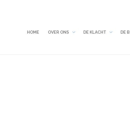
MENU
HOME
OVER ONS
DE KLACHT
DE 
Over
De
ons
klacht
submenu
submenu