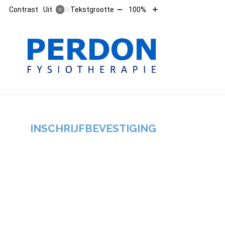
Tekst
Tekst
Contrast
Tekstgrootte
100%
Uit
verkleinen
vergroten
met
met
10%
10%
HOOFD
INSCHRIJFBEVESTIGING