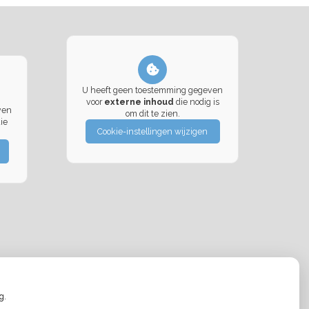
U heeft geen toestemming gegeven
voor
externe inhoud
die nodig is
ven
om dit te zien.
ie
Cookie-instellingen wijzigen
g.