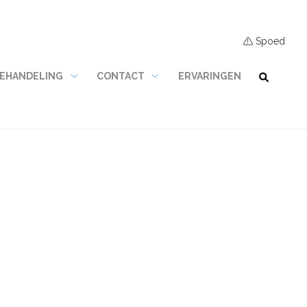
Spoed
BEHANDELING
CONTACT
ERVARINGEN
De
Contact
behandeling
submenu
submenu