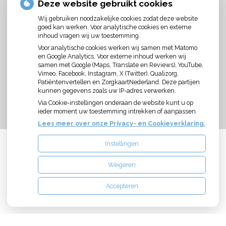
Deze website gebruikt cookies
Wij gebruiken noodzakelijke cookies zodat deze website
goed kan werken. Voor analytische cookies en externe
inhoud vragen wij uw toestemming.
Voor analytische cookies werken wij samen met Matomo
en Google Analytics. Voor externe inhoud werken wij
U heeft geen toestemming gegeven voor
samen met Google (Maps, Translate en Reviews), YouTube,
externe inhoud
die nodig is om dit te zien.
Vimeo, Facebook, Instagram, X (Twitter), Qualizorg,
Cookie-instellingen wijzigen
Patiëntenvertellen en ZorgkaartNederland. Deze partijen
kunnen gegevens zoals uw IP-adres verwerken.
Via Cookie-instellingen onderaan de website kunt u op
ieder moment uw toestemming intrekken of aanpassen.
Lees meer over onze Privacy- en Cookieverklaring.
Instellingen
Uw Zorg Online
|
Beheer
Weigeren
Bezoek
onze
Accepteren
Privacy verklaring
|
Cookie-instellingen
|
Voorwaarden
facebook
pagina