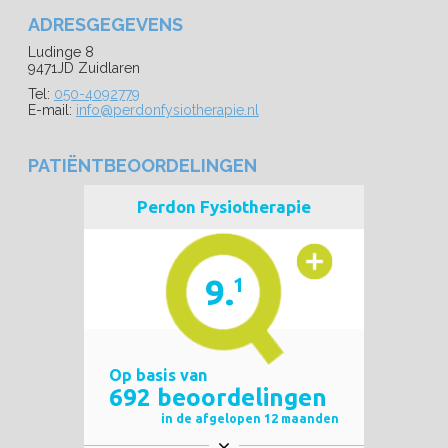
ADRESGEGEVENS
Ludinge 8
9471JD Zuidlaren
Tel:
050-4092779
E-mail:
info@perdonfysiotherapie.nl
PATIËNTBEOORDELINGEN