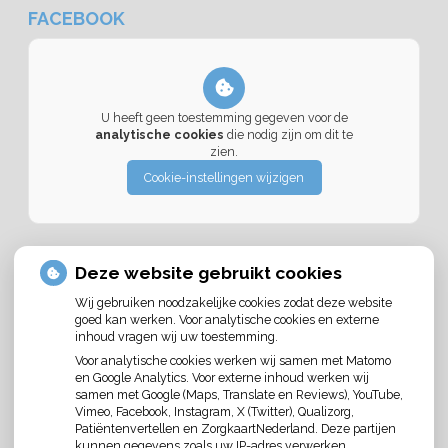
FACEBOOK
U heeft geen toestemming gegeven voor de
analytische cookies
die nodig zijn om dit te
zien.
Cookie-instellingen wijzigen
Deze website gebruikt cookies
Wij gebruiken noodzakelijke cookies zodat deze website
goed kan werken. Voor analytische cookies en externe
inhoud vragen wij uw toestemming.
U heeft geen toestemming gegeven voor
Voor analytische cookies werken wij samen met Matomo
externe inhoud
die nodig is om dit te zien.
en Google Analytics. Voor externe inhoud werken wij
Cookie-instellingen wijzigen
samen met Google (Maps, Translate en Reviews), YouTube,
Vimeo, Facebook, Instagram, X (Twitter), Qualizorg,
Patiëntenvertellen en ZorgkaartNederland. Deze partijen
kunnen gegevens zoals uw IP-adres verwerken.