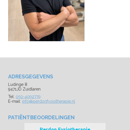
ADRESGEGEVENS
Ludinge 8
9471JD Zuidlaren
Tel:
050-4092779
E-mail:
info@perdonfysiotherapie.nl
PATIËNTBEOORDELINGEN