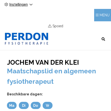
Instellingen
MENU
Spoed
HOOFDMENU
JOCHEM VAN DER KLEI
Maatschapslid en algemeen
fysiotherapeut
Beschikbare dagen:
Ma
Di
Do
Vr
Maandag
Dinsdag
Donderdag
Vrijdag